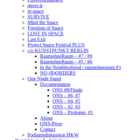
move-it
re-space
SURVIVE
Mind the Space
Freedom of Space
LOST IN SPACE
Last Exit
Project Space Festival PLUS
c/o KUNSTPUNKT BERLIN
RaumohneRaum – #7 / #9
RaumohneRaum – #5 / #6
In the Neighborhood / raumohneraum #3
NO (B)ORDERS
One Night Stand
Documentation
ONS #8/Finale
ONS – #6, #7
ONS – #4, #5
ONS – #2, #3
ONS – Prologue, #1
About
ONS-Press
Contact
Podiumsdiskussion HKW