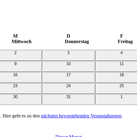
M
D
F
Mittwoch
Donnerstag
Freitag
0
0
0
2
3
4
Veranstaltungen
Veranstaltungen
Veransta
0
0
0
9
10
11
Veranstaltungen
Veranstaltungen
Veranstal
0
0
0
16
17
18
Veranstaltungen
Veranstaltungen
Veranstal
0
0
0
23
24
25
Veranstaltungen
Veranstaltungen
Veranstal
0
0
0
30
31
1
Veranstaltungen
Veranstaltungen
Veransta
. Hier geht es zu den
nächsten bevorstehenden Veranstaltungen
.
Dieser Monat