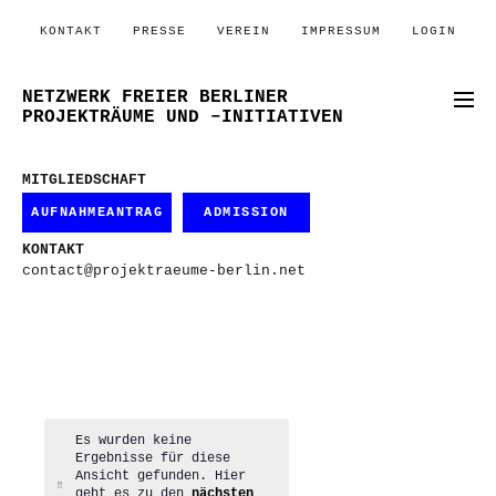
KONTAKT
PRESSE
VEREIN
IMPRESSUM
LOGIN
NETZWERK FREIER BERLINER
PROJEKTRÄUME UND –INITIATIVEN
MITGLIEDSCHAFT
AUFNAHMEANTRAG
ADMISSION
KONTAKT
contact@projektraeume-berlin.net
Es wurden keine
Ergebnisse für diese
Ansicht gefunden. Hier
Hinweis
geht es zu den
nächsten