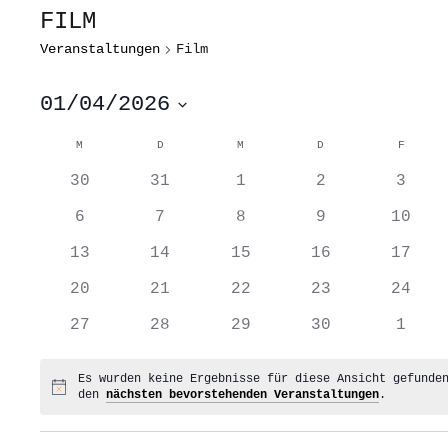
FILM
Veranstaltungen
Film
01/04/2026
Datum
wählen.
KALENDER
M
MONTAG
D
DIENSTAG
M
MITTWOCH
D
DONNERSTAG
F
FREITA
VON
0
0
0
0
0
VERANSTALTUNGEN
30
31
1
2
3
Veranstaltungen
Veranstaltungen
Veranstaltungen
Veranstaltung
Veran
0
0
0
0
0
6
7
8
9
10
Veranstaltungen
Veranstaltungen
Veranstaltungen
Veranstaltung
Veran
0
0
0
0
0
13
14
15
16
17
Veranstaltungen
Veranstaltungen
Veranstaltungen
Veranstaltung
Veran
0
0
0
0
0
20
21
22
23
24
Veranstaltungen
Veranstaltungen
Veranstaltungen
Veranstaltung
Veran
0
0
0
0
0
27
28
29
30
1
Veranstaltungen
Veranstaltungen
Veranstaltungen
Veranstaltung
Veran
Es wurden keine Ergebnisse für diese Ansicht gefunde
Hinweis
den
nächsten bevorstehenden Veranstaltungen
.