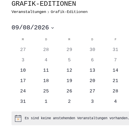
GRAFIK-EDITIONEN
Veranstaltungen
Grafik-Editionen
09/08/2026
Datum
wählen.
KALENDER
M
MONTAG
D
DIENSTAG
M
MITTWOCH
D
DONNERSTAG
F
FREITA
VON
0
0
0
0
0
VERANSTALTUNGEN
27
28
29
30
31
Veranstaltungen
Veranstaltungen
Veranstaltungen
Veranstaltung
Veran
0
0
0
0
0
3
4
5
6
7
Veranstaltungen
Veranstaltungen
Veranstaltungen
Veranstaltung
Veran
0
0
0
0
0
10
11
12
13
14
Veranstaltungen
Veranstaltungen
Veranstaltungen
Veranstaltung
Veran
0
0
0
0
0
17
18
19
20
21
Veranstaltungen
Veranstaltungen
Veranstaltungen
Veranstaltung
Veran
0
0
0
0
0
24
25
26
27
28
Veranstaltungen
Veranstaltungen
Veranstaltungen
Veranstaltung
Veran
0
0
0
0
0
31
1
2
3
4
Veranstaltungen
Veranstaltungen
Veranstaltungen
Veranstaltung
Veran
Es sind keine anstehenden Veranstaltungen vorhanden
Hinweis