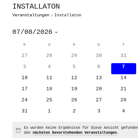
INSTALLATON
Veranstaltungen
Installaton
07/08/2026
Datum
wählen.
KALENDER
M
MONTAG
D
DIENSTAG
M
MITTWOCH
D
DONNERSTAG
F
FREITA
VON
0
0
0
0
0
VERANSTALTUNGEN
27
28
29
30
31
Veranstaltungen
Veranstaltungen
Veranstaltungen
Veranstaltung
Veran
0
0
0
0
0
3
4
5
6
7
Veranstaltungen
Veranstaltungen
Veranstaltungen
Veranstaltung
Veran
0
0
0
0
0
10
11
12
13
14
Veranstaltungen
Veranstaltungen
Veranstaltungen
Veranstaltung
Veran
0
0
0
0
0
17
18
19
20
21
Veranstaltungen
Veranstaltungen
Veranstaltungen
Veranstaltung
Veran
0
0
0
0
0
24
25
26
27
28
Veranstaltungen
Veranstaltungen
Veranstaltungen
Veranstaltung
Veran
0
0
0
0
0
31
1
2
3
4
Veranstaltungen
Veranstaltungen
Veranstaltungen
Veranstaltung
Veran
Es wurden keine Ergebnisse für diese Ansicht gefunde
Hinweis
den
nächsten bevorstehenden Veranstaltungen
.