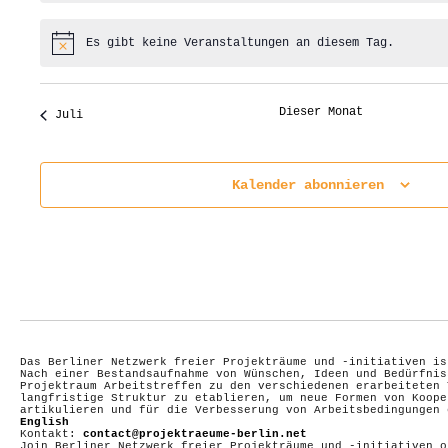
Es gibt keine Veranstaltungen an diesem Tag.
Hinweis
Dieser Monat
Juli
Kalender abonnieren
Das Berliner Netzwerk freier Projekträume und -initiativen is
Nach einer Bestandsaufnahme von Wünschen, Ideen und Bedürfnis
Projektraum Arbeitstreffen zu den verschiedenen erarbeiteten 
langfristige Struktur zu etablieren, um neue Formen von Koope
artikulieren und für die Verbesserung von Arbeitsbedingungen
English
Kontakt:
contact@projektraeume-berlin.net
Join Berliner Netzwerk freier Projekträume und -initiativen 