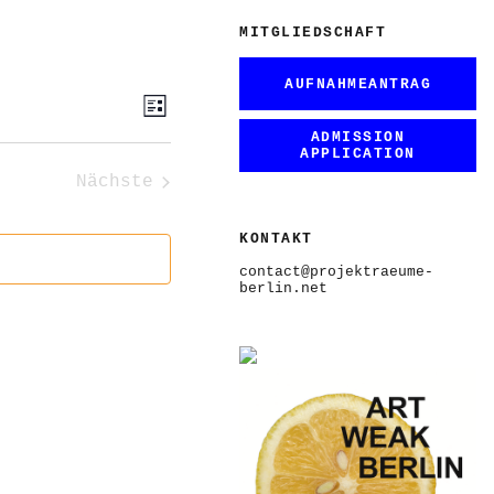
MITGLIEDSCHAFT
AUFNAHMEANTRAG
ANSICHTEN-
VERANSTALTUNG
Liste
ANSICHTEN-
NAVIGATION
NAVIGATION
ADMISSION
APPLICATION
Nächste
Veranstaltungen
KONTAKT
contact@projektraeume-
berlin.net