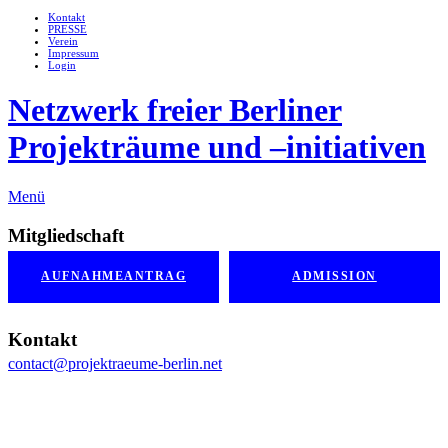
Kontakt
PRESSE
Verein
Impressum
Login
Netzwerk freier Berliner
Projekträume und –initiativen
Menü
Mitgliedschaft
AUFNAHMEANTRAG
ADMISSION
Kontakt
contact@projektraeume-berlin.net