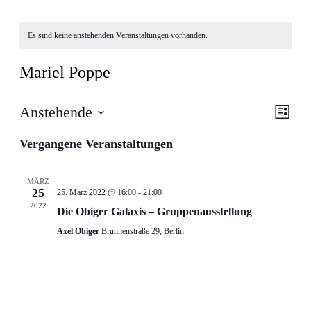
Es sind keine anstehenden Veranstaltungen vorhanden.
Mariel Poppe
Ansic
Veran
Anstehende
Liste
Ansic
Navig
Datum
Navig
wählen.
Vergangene Veranstaltungen
MÄRZ
25
25. März 2022 @ 16:00
-
21:00
2022
Die Obiger Galaxis – Gruppenausstellung
Axel Obiger
Brunnenstraße 29, Berlin