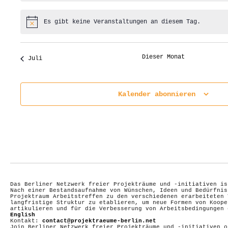
Es gibt keine Veranstaltungen an diesem Tag.
Hinweis
Dieser Monat
Juli
Kalender abonnieren
Das Berliner Netzwerk freier Projekträume und -initiativen is
Nach einer Bestandsaufnahme von Wünschen, Ideen und Bedürfnis
Projektraum Arbeitstreffen zu den verschiedenen erarbeiteten 
langfristige Struktur zu etablieren, um neue Formen von Koope
artikulieren und für die Verbesserung von Arbeitsbedingungen
English
Kontakt:
contact@projektraeume-berlin.net
Join Berliner Netzwerk freier Projekträume und -initiativen 