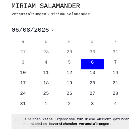
MIRIAM SALAMANDER
Veranstaltungen
Miriam Salamander
06/08/2026
Datum
wählen.
KALENDER
M
MONTAG
D
DIENSTAG
M
MITTWOCH
D
DONNERSTAG
F
FREITA
VON
0
0
0
0
0
VERANSTALTUNGEN
27
28
29
30
31
Veranstaltungen
Veranstaltungen
Veranstaltungen
Veranstaltung
Veran
0
0
0
0
0
3
4
5
6
7
Veranstaltungen
Veranstaltungen
Veranstaltungen
Veranstaltung
Veran
0
0
0
0
0
10
11
12
13
14
Veranstaltungen
Veranstaltungen
Veranstaltungen
Veranstaltung
Veran
0
0
0
0
0
17
18
19
20
21
Veranstaltungen
Veranstaltungen
Veranstaltungen
Veranstaltung
Veran
0
0
0
0
0
24
25
26
27
28
Veranstaltungen
Veranstaltungen
Veranstaltungen
Veranstaltung
Veran
0
0
0
0
0
31
1
2
3
4
Veranstaltungen
Veranstaltungen
Veranstaltungen
Veranstaltung
Veran
Es wurden keine Ergebnisse für diese Ansicht gefunde
Hinweis
den
nächsten bevorstehenden Veranstaltungen
.