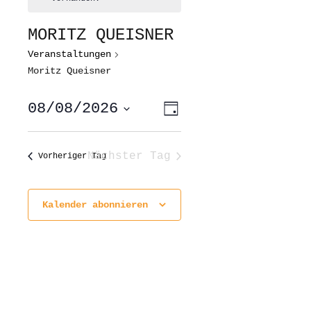
MORITZ QUEISNER
Veranstaltungen
Moritz Queisner
ANSICHTEN-
VERANSTALTUNG
08/08/2026
Tag
ANSICHTEN-
NAVIGATION
NAVIGATION
Datum
wählen.
Nächster Tag
Vorheriger Tag
Kalender abonnieren