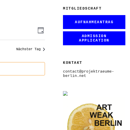
MITGLIEDSCHAFT
AUFNAHMEANTRAG
ANSICHTEN-
VERANSTALTUNG
Tag
ANSICHTEN-
NAVIGATION
ADMISSION
NAVIGATION
APPLICATION
Nächster Tag
KONTAKT
contact@projektraeume-
berlin.net