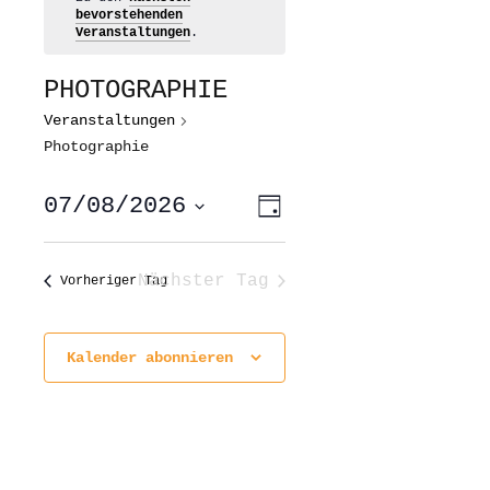
bevorstehenden
Veranstaltungen
.
PHOTOGRAPHIE
Veranstaltungen
Photographie
ANSICHTEN-
VERANSTALTUNG
07/08/2026
Tag
ANSICHTEN-
NAVIGATION
NAVIGATION
Datum
wählen.
Nächster Tag
Vorheriger Tag
Kalender abonnieren