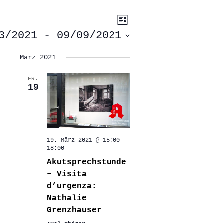
ANSICHTEN-
VERANSTALTUNG
Liste
ANSICHTEN-
NAVIGATION
NAVIGATION
3/2021
 - 
09/09/2021
März 2021
FR.
19
19. März 2021 @ 15:00
-
18:00
Akutsprechstunde
– Visita
d’urgenza:
Nathalie
Grenzhauser