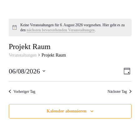
Keine Veranstaltungen für 6. August 2026 vorgesehen. Hier geht es zu
Hinweis
den
nächsten bevorstehenden Veranstaltungen
.
Projekt Raum
Veranstaltungen
Projekt Raum
Ansic
Veran
06/08/2026
Tag
Ansic
Navig
Datum
Navig
wählen.
Vorheriger Tag
Nächster Tag
Kalender abonnieren