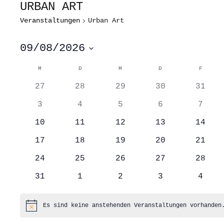
URBAN ART
Veranstaltungen
Urban Art
09/08/2026
Datum
wählen.
KALENDER
M
MONTAG
D
DIENSTAG
M
MITTWOCH
D
DONNERSTAG
F
FREITA
VON
0
0
0
0
0
VERANSTALTUNGEN
27
28
29
30
31
Veranstaltungen
Veranstaltungen
Veranstaltungen
Veranstaltung
Veran
0
0
0
0
0
3
4
5
6
7
Veranstaltungen
Veranstaltungen
Veranstaltungen
Veranstaltung
Veran
0
0
0
0
0
10
11
12
13
14
Veranstaltungen
Veranstaltungen
Veranstaltungen
Veranstaltung
Veran
0
0
0
0
0
17
18
19
20
21
Veranstaltungen
Veranstaltungen
Veranstaltungen
Veranstaltung
Veran
0
0
0
0
0
24
25
26
27
28
Veranstaltungen
Veranstaltungen
Veranstaltungen
Veranstaltung
Veran
0
0
0
0
0
31
1
2
3
4
Veranstaltungen
Veranstaltungen
Veranstaltungen
Veranstaltung
Veran
Es sind keine anstehenden Veranstaltungen vorhanden
Hinweis