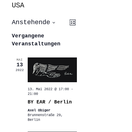
USA
ANSICHTEN-
VERANSTALTUNG
Anstehende
Liste
ANSICHTEN-
NAVIGATION
NAVIGATION
Datum
wählen.
Vergangene
Veranstaltungen
MAI
13
2022
13. Mai 2022 @ 17:00
-
21:00
BY EAR / Berlin
Axel Obiger
Brunnenstraße 29,
Berlin