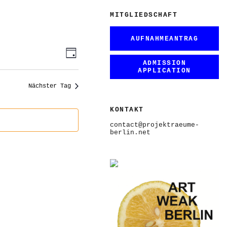
MITGLIEDSCHAFT
AUFNAHMEANTRAG
ANSICHTEN-
VERANSTALTUNG
Tag
ANSICHTEN-
NAVIGATION
ADMISSION
NAVIGATION
APPLICATION
Nächster Tag
KONTAKT
contact@projektraeume-
berlin.net