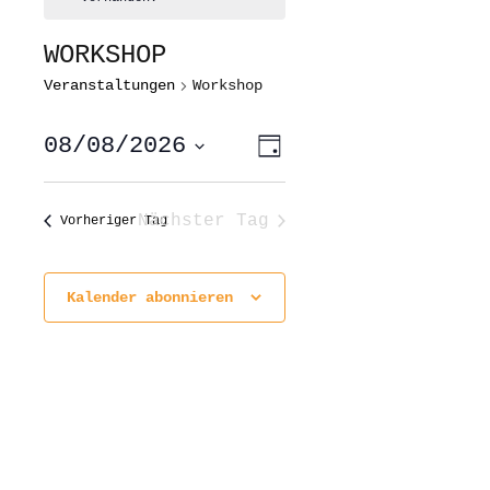
WORKSHOP
Veranstaltungen
Workshop
ANSICHTEN-
VERANSTALTUNG
08/08/2026
Tag
ANSICHTEN-
NAVIGATION
NAVIGATION
Datum
wählen.
Nächster Tag
Vorheriger Tag
Kalender abonnieren