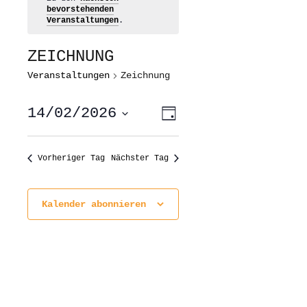
bevorstehenden
Veranstaltungen
.
ZEICHNUNG
Veranstaltungen
Zeichnung
ANSICHTEN-
VERANSTALTUNG
14/02/2026
Tag
ANSICHTEN-
NAVIGATION
NAVIGATION
Datum
wählen.
Vorheriger Tag
Nächster Tag
Kalender abonnieren