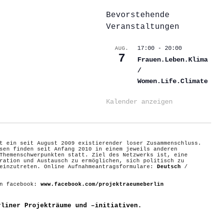
Bevorstehende
Veranstaltungen
17:00
-
20:00
AUG.
7
Frauen.Leben.Klima
/
Women.Life.Climate
Kalender anzeigen
t ein seit August 2009 existierender loser Zusammenschluss.
sen finden seit Anfang 2010 in einem jeweils anderen
Themenschwerpunkten statt. Ziel des Netzwerks ist, eine
ration und Austausch zu ermöglichen, sich politisch zu
 einzutreten. Online Aufnahmeantragsformulare:
Deutsch
/
on facebook:
www.facebook.com/projektraeumeberlin
rliner Projekträume und –initiativen.