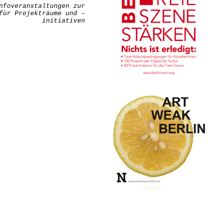
nfoveranstaltungen zur
für Projekträume und –
initiativen