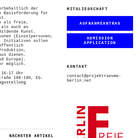
orbehaltlich der
MITGLIEDSCHAFT
e Basisförderung für
st.
e als freie,
AUFNAHMEANTRAG
 als auch an
Bildende Kunst.
sonen (Einzelpersonen,
ADMISSION
. Initiativen sollen
APPLICATION
öffentlich
Produktion,
aus dienen.
nd Europa).
hr möglich.
KONTAKT
 16-17 Uhr
contact@projektraeume-
traße 188-190, EG.
berlin.net
agsstellung
NÄCHSTER ARTIKEL