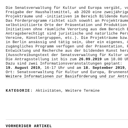
Die Senatsverwaltung für Kultur und Europa vergibt, v
Freigabe der Haushaltsmittel, ab 2020 eine zweijährig
Projekträume und -initiativen im Bereich Bildende Kun
Das Förderprogramm richtet sich sowohl an Projekträum
selbstinitiierte Orte der Präsentation und Produktion
Initiativen ohne räumliche Verortung aus dem Bereich 
Antragsberechtigt sind juristische und natürliche Per
Vereine, Künstlergruppen, etc.). Die Projekträume bzw
in Berlin ansässig und tätig sein, über ein eigenes, 
zugängliches Programm verfügen und der Präsentation, 
Entwicklung und Recherche aus der bildenden Kunst her
(Ausschreibungstext der Senatsverwaltung für Kultur u
Die Antragsstellung ist bis zum
26.09.2019
um 18.00 U
Dazu sind zwei Informationsveranstaltungen geplant:
19. August 2019
, 16-17 Uhr und am
18. September 2019
,
Ort: Senatsverwaltung für Kultur und Europa, Brunnens
Weitere Informationen zur Basisförderung und zur Antr
KATEGORIE:
Aktivitäten
,
Weitere Termine
VORHERIGER ARTIKEL