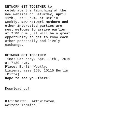
NETWORK GET TOGETHER to
celebrate the launching of the
new website on Saturday,
April
11th
., 7:30 p.m. at Berlin-
Weekly.
New network members and
other interested parties are
most welcome to arrive earlier,
at 7:00 p.m.,
it will be a great
opportunity to get to know each
other personally and lively
exchange.
NETWORK GET TOGETHER
Time:
Saturday, Apr. 11th., 2015
at 7:30 p.m.
Place:
Berlin Weekly,
Linienstrasse 160, 10115 Berlin
(Mitte)
Hope to see you there!
Download pdf
KATEGORIE:
Aktivitäten
,
Weitere Termine