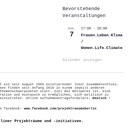
Bevorstehende
Veranstaltungen
17:00
-
20:00
AUG.
7
Frauen.Leben.Klima
/
Women.Life.Climate
Kalender anzeigen
t ein seit August 2009 existierender loser Zusammenschluss.
sen finden seit Anfang 2010 in einem jeweils anderen
Themenschwerpunkten statt. Ziel des Netzwerks ist, eine
ration und Austausch zu ermöglichen, sich politisch zu
 einzutreten. Online Aufnahmeantragsformulare:
Deutsch
/
on facebook:
www.facebook.com/projektraeumeberlin
rliner Projekträume und –initiativen.