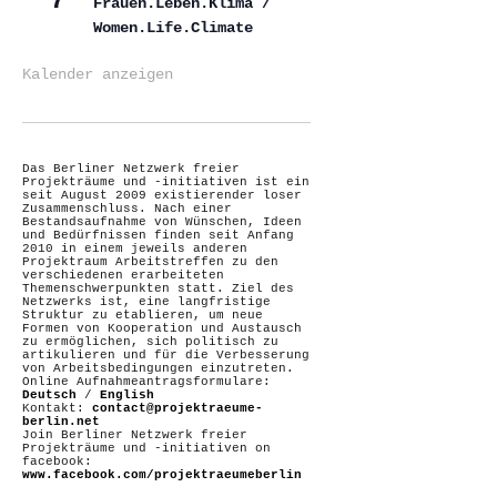
7
Frauen.Leben.Klima /
Women.Life.Climate
Kalender anzeigen
Das Berliner Netzwerk freier
Projekträume und -initiativen ist ein
seit August 2009 existierender loser
Zusammenschluss. Nach einer
Bestandsaufnahme von Wünschen, Ideen
und Bedürfnissen finden seit Anfang
2010 in einem jeweils anderen
Projektraum Arbeitstreffen zu den
verschiedenen erarbeiteten
Themenschwerpunkten statt. Ziel des
Netzwerks ist, eine langfristige
Struktur zu etablieren, um neue
Formen von Kooperation und Austausch
zu ermöglichen, sich politisch zu
artikulieren und für die Verbesserung
von Arbeitsbedingungen einzutreten.
Online Aufnahmeantragsformulare:
Deutsch
/
English
Kontakt:
contact@projektraeume-
berlin.net
Join Berliner Netzwerk freier
Projekträume und -initiativen on
facebook:
www.facebook.com/projektraeumeberlin