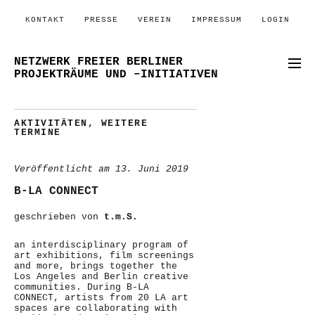
KONTAKT
PRESSE
VEREIN
IMPRESSUM
LOGIN
NETZWERK FREIER BERLINER
PROJEKTRÄUME UND –INITIATIVEN
AKTIVITÄTEN
,
WEITERE
TERMINE
Veröffentlicht am
13. Juni 2019
B-LA CONNECT
geschrieben von
t.m.S.
an interdisciplinary program of
art exhibitions, film screenings
and more, brings together the
Los Angeles and Berlin creative
communities. During B-LA
CONNECT, artists from 20 LA art
spaces are collaborating with