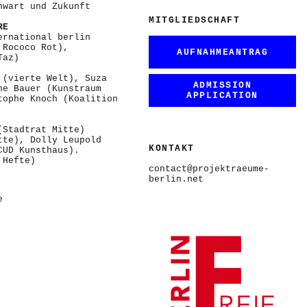
nwart und Zukunft
MITGLIEDSCHAFT
RE
ernational berlin
 Rococo Rot),
AUFNAHMEANTRAG
Taz)
 (vierte Welt), Suza
ADMISSION
ne Bauer (Kunstraum
APPLICATION
tophe Knoch (Koalition
(Stadtrat Mitte)
tte), Dolly Leupold
KONTAKT
CUD Kunsthaus).
 Hefte)
contact@projektraeume-
berlin.net
e