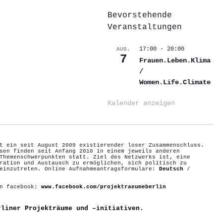
Bevorstehende
Veranstaltungen
17:00
-
20:00
AUG.
7
Frauen.Leben.Klima
/
Women.Life.Climate
Kalender anzeigen
t ein seit August 2009 existierender loser Zusammenschluss.
sen finden seit Anfang 2010 in einem jeweils anderen
Themenschwerpunkten statt. Ziel des Netzwerks ist, eine
ration und Austausch zu ermöglichen, sich politisch zu
 einzutreten. Online Aufnahmeantragsformulare:
Deutsch
/
on facebook:
www.facebook.com/projektraeumeberlin
rliner Projekträume und –initiativen.