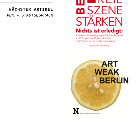
NÄCHSTER ARTIKEL
VBK – STADTGESPRÄCH