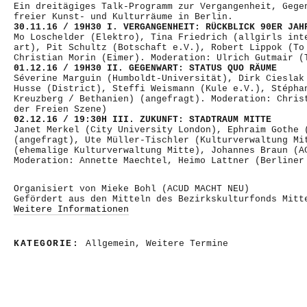
Ein dreitägiges Talk-Programm zur Vergangenheit, Gege
freier Kunst- und Kulturräume in Berlin.
30.11.16 / 19H30 I. VERGANGENHEIT: RÜCKBLICK 90ER JAH
Mo Loschelder (Elektro), Tina Friedrich (allgirls int
art), Pit Schultz (Botschaft e.V.), Robert Lippok (To
Christian Morin (Eimer). Moderation: Ulrich Gutmair (
01.12.16 / 19H30 II. GEGENWART: STATUS QUO RÄUME
Séverine Marguin (Humboldt-Universität), Dirk Cieslak
Husse (District), Steffi Weismann (Kule e.V.), Stépha
Kreuzberg / Bethanien) (angefragt). Moderation: Chris
der Freien Szene)
02.12.16 / 19:30H III. ZUKUNFT: STADTRAUM MITTE
Janet Merkel (City University London), Ephraim Gothe 
(angefragt), Ute Müller-Tischler (Kulturverwaltung Mi
(ehemalige Kulturverwaltung Mitte), Johannes Braun (A
Moderation: Annette Maechtel, Heimo Lattner (Berliner
Organisiert von Mieke Bohl (ACUD MACHT NEU)
Gefördert aus den Mitteln des Bezirkskulturfonds Mitt
Weitere Informationen
KATEGORIE:
Allgemein
,
Weitere Termine