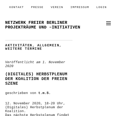
KONTAKT
PRESSE
VEREIN
IMPRESSUM
LOGIN
NETZWERK FREIER BERLINER
PROJEKTRÄUME UND –INITIATIVEN
AKTIVITÄTEN
,
ALLGEMEIN
,
WEITERE TERMINE
Veröffentlicht am
1. November
2020
(DIGITALES) HERBSTPLENUM
DER KOALITION DER FREIEN
SZENE
geschrieben von
t.m.S.
12. November 2020, 18-20 Uhr,
(Digitales) Herbstplenum der
Koalition.
Das nächste Herbstplenum findet