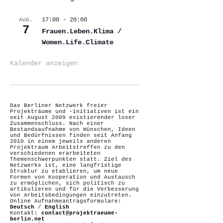
17:00
-
20:00
AUG.
7
Frauen.Leben.Klima /
Women.Life.Climate
Kalender anzeigen
Das Berliner Netzwerk freier
Projekträume und -initiativen ist ein
seit August 2009 existierender loser
Zusammenschluss. Nach einer
Bestandsaufnahme von Wünschen, Ideen
und Bedürfnissen finden seit Anfang
2010 in einem jeweils anderen
Projektraum Arbeitstreffen zu den
verschiedenen erarbeiteten
Themenschwerpunkten statt. Ziel des
Netzwerks ist, eine langfristige
Struktur zu etablieren, um neue
Formen von Kooperation und Austausch
zu ermöglichen, sich politisch zu
artikulieren und für die Verbesserung
von Arbeitsbedingungen einzutreten.
Online Aufnahmeantragsformulare:
Deutsch
/
English
Kontakt:
contact@projektraeume-
berlin.net