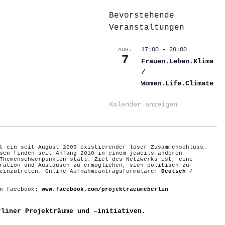
Bevorstehende
Veranstaltungen
17:00
-
20:00
AUG.
7
Frauen.Leben.Klima
/
Women.Life.Climate
Kalender anzeigen
t ein seit August 2009 existierender loser Zusammenschluss.
sen finden seit Anfang 2010 in einem jeweils anderen
Themenschwerpunkten statt. Ziel des Netzwerks ist, eine
ration und Austausch zu ermöglichen, sich politisch zu
 einzutreten. Online Aufnahmeantragsformulare:
Deutsch
/
on facebook:
www.facebook.com/projektraeumeberlin
rliner Projekträume und –initiativen.