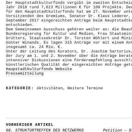
Der Hauptstadtkulturfonds vergibt im zweiten Entschei
Jahr 2018 rund 7,613 Millionen € für 100 Projekte. De
für den Hauptstadtkulturfonds hat am 27. November unt
Vorsitzenden des Gremiums, Senator Dr. Klaus Lederer,
September 2017 eingereichten Anträge beim Hauptstadtk
entschieden.
Dem Gemeinsamen Ausschuss gehören weiter an: die Beau
Bundesregierung für Kultur und Medien, Frau Staatsmin
Grütters, Staatssekretär Dr. Torsten Wöhlert und Mini
Günter Winands. Es lagen 315 Anträge vor mit einem An
insgesamt ca. 24 Mio. €.
Unter der Leitung des Kurators, Dr. Joachim Sartorius
der Jury am 1. und 2. November über die Anträge berat
intensiver Diskussionen eine Förderempfehlung ausschl
künstlerischen Qualität der eingereichten Anträge get
Haupstadtkulturfonds Website
Pressemitteilung
KATEGORIE:
Aktivitäten
,
Weitere Termine
VORHERIGER ARTIKEL
68. STRUKTURTREFFEN DES NETZWERKS
Petition – D