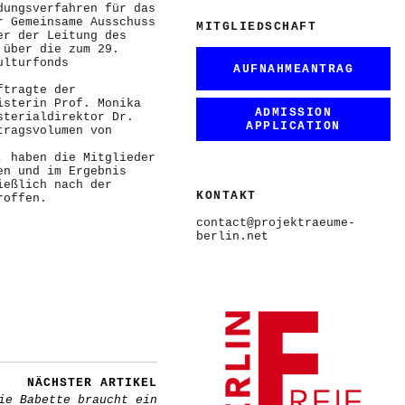
dungsverfahren für das
r Gemeinsame Ausschuss
MITGLIEDSCHAFT
er der Leitung des
 über die zum 29.
ulturfonds
AUFNAHMEANTRAG
ftragte der
isterin Prof. Monika
ADMISSION
sterialdirektor Dr.
APPLICATION
tragsvolumen von
, haben die Mitglieder
en und im Ergebnis
ießlich nach der
KONTAKT
roffen.
contact@projektraeume-
berlin.net
NÄCHSTER ARTIKEL
ie Babette braucht ein