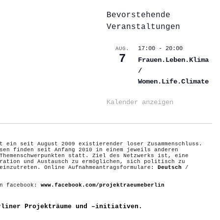
Bevorstehende
Veranstaltungen
17:00
-
20:00
AUG.
7
Frauen.Leben.Klima
/
Women.Life.Climate
Kalender anzeigen
t ein seit August 2009 existierender loser Zusammenschluss.
sen finden seit Anfang 2010 in einem jeweils anderen
Themenschwerpunkten statt. Ziel des Netzwerks ist, eine
ration und Austausch zu ermöglichen, sich politisch zu
 einzutreten. Online Aufnahmeantragsformulare:
Deutsch
/
on facebook:
www.facebook.com/projektraeumeberlin
rliner Projekträume und –initiativen.