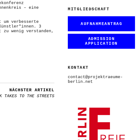
ekonferenz
nnenkreis – eine
MITGLIEDSCHAFT
t um verbesserte
AUFNAHMEANTRAG
Künstler*innen. 3
t zu wenig verstanden,
ADMISSION
APPLICATION
KONTAKT
contact@projektraeume-
berlin.net
NÄCHSTER ARTIKEL
K TAKES TO THE STREETS