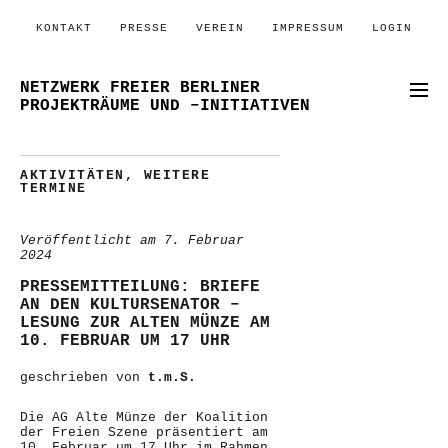
KONTAKT
PRESSE
VEREIN
IMPRESSUM
LOGIN
NETZWERK FREIER BERLINER
PROJEKTRÄUME UND –INITIATIVEN
AKTIVITÄTEN
,
WEITERE
TERMINE
Veröffentlicht am
7. Februar
2024
PRESSEMITTEILUNG: BRIEFE
AN DEN KULTURSENATOR –
LESUNG ZUR ALTEN MÜNZE AM
10. FEBRUAR UM 17 UHR
geschrieben von
t.m.S.
Die AG Alte Münze der Koalition
der Freien Szene präsentiert am
10. Februar um 17 Uhr im Rahmen