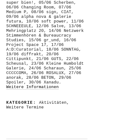
super bien!, 05/06 Scherben,
06/06 Changing Room, 07/06
Medium P, 08/06 sign, CIAT,
09/06 alpha nova & galerie
futura, 10/06 soft power, 11/06
SCHNEEEULE, 12/06 Salve, 13/06
Mehringplatz 20, 14/06 Netzwerk
Stimmenhören & Bureaucracy
Studies, 15/06 gr_und, 16/06
Project Space 17, 17/06
A:D:Curatorial, 18/06 SONNTAG,
19/06 diffrakt, 20/06
Cittipunkt, 21/06 GUTS, 22/06
Scheusal, 23/06 Kleine Humboldt
Galerie, 24/06 Scharaun, 25/06
CCCCCOMA, 26/06 ROSALUX, 27/06
anorak, 28/06 BETON, 29/06
Spoiler, 30/06 Xanadu.
Weitere Informationen
KATEGORIE:
Aktivitäten
,
Weitere Termine