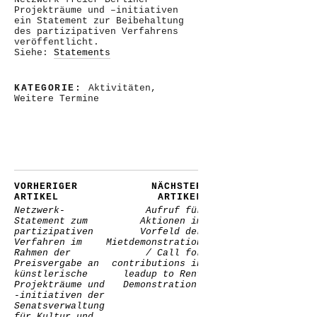
Projekträume und –initiativen
ein Statement zur Beibehaltung
des partizipativen Verfahrens
veröffentlicht.
Siehe:
Statements
KATEGORIE:
Aktivitäten
,
Weitere Termine
VORHERIGER
NÄCHSTER
ARTIKEL
ARTIKEL
Netzwerk-
Aufruf für
Statement zum
Aktionen im
partizipativen
Vorfeld der
Verfahren im
Mietdemonstration
Rahmen der
/ Call for
Preisvergabe an
contributions in
künstlerische
leadup to Rent
Projekträume und
Demonstration!
-initiativen der
Senatsverwaltung
für Kultur und