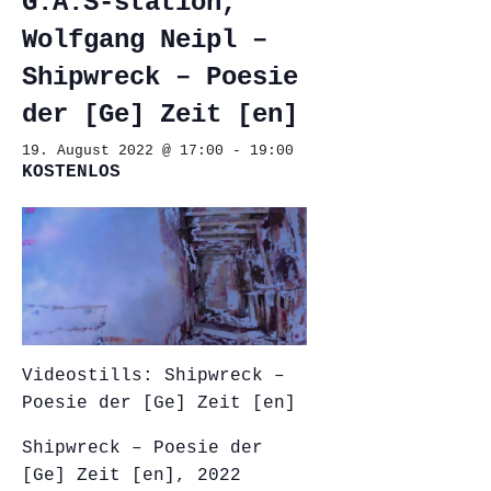
G.A.S-station,
Wolfgang Neipl –
Shipwreck – Poesie
der [Ge] Zeit [en]
19. August 2022 @ 17:00
-
19:00
KOSTENLOS
Videostills: Shipwreck –
Poesie der [Ge] Zeit [en]
Shipwreck – Poesie der
[Ge] Zeit [en], 2022