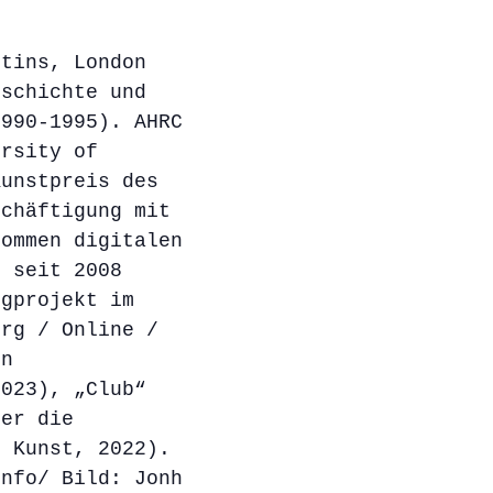
rtins, London
eschichte und
1990-1995). AHRC
ersity of
Kunstpreis des
schäftigung mit
kommen digitalen
, seit 2008
ngprojekt im
urg / Online /
en
2023), „Club“
ber die
e Kunst, 2022).
info/ Bild: Jonh