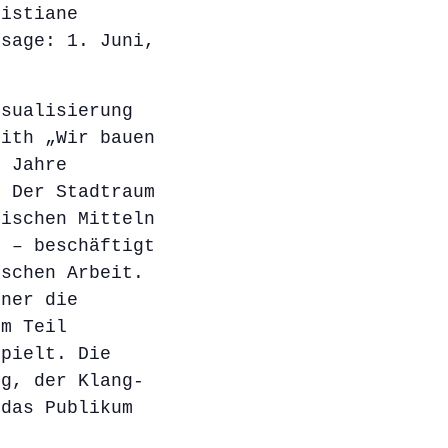
ristiane
ssage: 1. Juni,
isualisierung
mith „Wir bauen
e Jahre
. Der Stadtraum
rischen Mitteln
n – beschäftigt
ischen Arbeit.
bner die
um Teil
spielt. Die
ng, der Klang-
 das Publikum