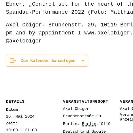
Ebner, „Control set for the heart of t
Spandau-Performance 2022 (Foto: Matthi
Axel Obiger, Brunnenstr. 29, 10119 Ber
pm and by appointment I www.axelobiger
@axelobiger
Zum Kalender hinzufügen
DETAILS
VERANSTALTUNGSORT
VERA
Axel Obiger
Axel 
Datum:
Veran
Brunnenstraße 29
16. Mai 2024
anzei
Zeit:
Berlin
,
Berlin
10119
19:00 - 21:00
Deutschland
Google