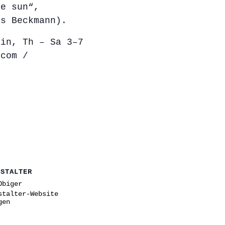
he sun“,
as Beckmann).
lin, Th – Sa 3–7
.com /
NSTALTER
Obiger
stalter-Website
gen