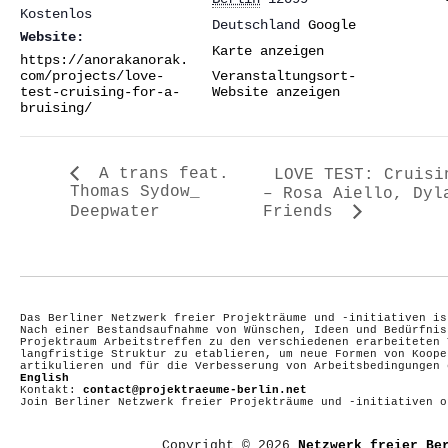
Kostenlos
Deutschland
Google
Website:
Karte anzeigen
https://anorakanorak.
com/projects/love-
Veranstaltungsort-
test-cruising-for-a-
Website anzeigen
bruising/
A trans feat.
LOVE TEST: Cruisi
Thomas Sydow_
– Rosa Aiello, Dyl
Deepwater
Friends
Das Berliner Netzwerk freier Projekträume und -initiativen is
Nach einer Bestandsaufnahme von Wünschen, Ideen und Bedürfnis
Projektraum Arbeitstreffen zu den verschiedenen erarbeiteten 
langfristige Struktur zu etablieren, um neue Formen von Koope
artikulieren und für die Verbesserung von Arbeitsbedingungen
English
Kontakt:
contact@projektraeume-berlin.net
Join Berliner Netzwerk freier Projekträume und -initiativen 
Copyright © 2026
Netzwerk freier Be