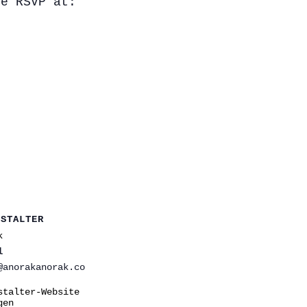
se RSVP at:
NSTALTER
k
l
@anorakanorak.co
stalter-Website
gen