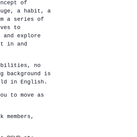
oncept of
fuge, a habit, a
rm a series of
lves to
s and explore
ot in and
abilities, no
ng background is
eld in English.
you to move as
ak members,