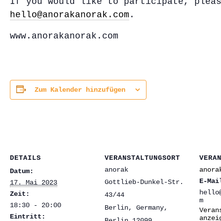
If you would like to participate, plea
hello@anorakanorak.com
.
www.anorakanorak.com
Zum Kalender hinzufügen
DETAILS
VERANSTALTUNGSORT
VERA
anorak
anora
Datum:
E-Mai
Gottlieb-Dunkel-Str.
17. Mai 2023
hello
Zeit:
43/44
m
18:30 - 20:00
Berlin, Germany
,
Veran
Eintritt:
anzei
Berlin
12099