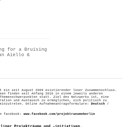
ng for a Bruising
an Aiello &
t ein seit August 2009 existierender loser Zusammenschluss.
sen finden seit Anfang 2010 in einem jeweils anderen
Themenschwerpunkten statt. Ziel des Netzwerks ist, eine
ration und Austausch zu ermöglichen, sich politisch zu
 einzutreten. Online Aufnahmeantragsformulare:
Deutsch
/
on facebook:
www.facebook.com/projektraeumeberlin
rliner Projekträume und –initiativen.