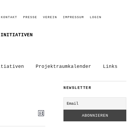
KONTAKT
PRESSE
VEREIN
IMPRESSUM
LOGIN
–INITIATIVEN
itiativen
Projektraumkalender
Links
NEWSLETTER
ANSICHTEN-
VERANSTALTUNG
Liste
ANSICHTEN-
NAVIGATION
NAVIGATION