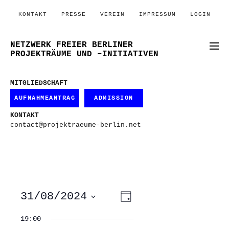
KONTAKT
PRESSE
VEREIN
IMPRESSUM
LOGIN
NETZWERK FREIER BERLINER
PROJEKTRÄUME UND –INITIATIVEN
MITGLIEDSCHAFT
AUFNAHMEANTRAG
ADMISSION
KONTAKT
contact@projektraeume-berlin.net
ANSICHTEN-
VERANSTALTUNG
31/08/2024
Tag
ANSICHTEN-
NAVIGATION
NAVIGATION
Datum
wählen.
19:00