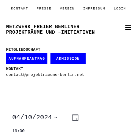
KONTAKT
PRESSE
VEREIN
IMPRESSUM
LOGIN
NETZWERK FREIER BERLINER
PROJEKTRÄUME UND –INITIATIVEN
MITGLIEDSCHAFT
AUFNAHMEANTRAG
ADMISSION
KONTAKT
contact@projektraeume-berlin.net
ANSICHTEN-
VERANSTALTUNG
04/10/2024
Tag
ANSICHTEN-
NAVIGATION
NAVIGATION
Datum
wählen.
19:00