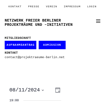
KONTAKT
PRESSE
VEREIN
IMPRESSUM
LOGIN
NETZWERK FREIER BERLINER
PROJEKTRÄUME UND –INITIATIVEN
MITGLIEDSCHAFT
AUFNAHMEANTRAG
ADMISSION
KONTAKT
contact@projektraeume-berlin.net
ANSICHTEN-
VERANSTALTUNG
08/11/2024
Tag
ANSICHTEN-
NAVIGATION
NAVIGATION
Datum
wählen.
19:00