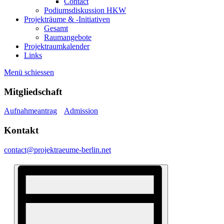
Contact
Podiumsdiskussion HKW
Projekträume & -Initiativen
Gesamt
Raumangebote
Projektraumkalender
Links
Menü schiessen
Mitgliedschaft
Aufnahmeantrag
Admission
Kontakt
contact@projektraeume-berlin.net
Ansichten-
Veranstaltung
Ansichten-
Navigation
Navigation