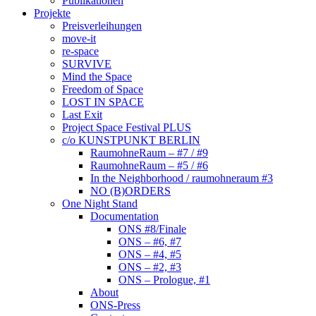
Publikationen
Projekte
Preisverleihungen
move-it
re-space
SURVIVE
Mind the Space
Freedom of Space
LOST IN SPACE
Last Exit
Project Space Festival PLUS
c/o KUNSTPUNKT BERLIN
RaumohneRaum – #7 / #9
RaumohneRaum – #5 / #6
In the Neighborhood / raumohneraum #3
NO (B)ORDERS
One Night Stand
Documentation
ONS #8/Finale
ONS – #6, #7
ONS – #4, #5
ONS – #2, #3
ONS – Prologue, #1
About
ONS-Press