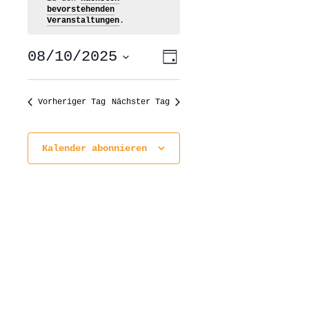
bevorstehenden
Veranstaltungen
.
ANSICHTEN-
VERANSTALTUNG
08/10/2025
Tag
ANSICHTEN-
NAVIGATION
NAVIGATION
Datum
wählen.
Vorheriger Tag
Nächster Tag
Kalender abonnieren