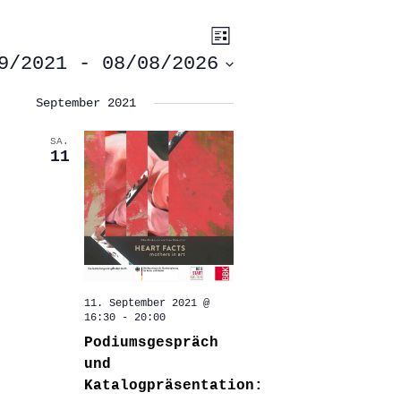
ANSICHTEN-
VERANSTALTUNG
Liste
ANSICHTEN-
NAVIGATION
NAVIGATION
9/2021
 - 
08/08/2026
September 2021
SA.
11
11. September 2021 @
16:30
-
20:00
Podiumsgespräch
und
Katalogpräsentation: