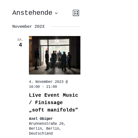
ANSICHTEN-
VERANSTALTUNG
Anstehende
Liste
ANSICHTEN-
NAVIGATION
NAVIGATION
Datum
wählen.
November 2023
SA.
4
4. November 2023 @
16:00
-
21:00
Live Event Music
/ Finissage
„soft manifolds”
Axel Obiger
Brunnenstraße 29,
Berlin, Berlin,
Deutschland