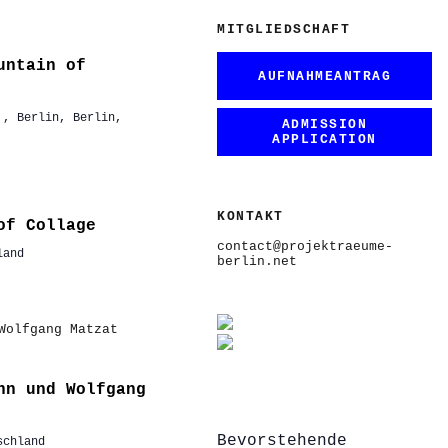
MITGLIEDSCHAFT
untain of
AUFNAHMEANTRAG
,, Berlin, Berlin,
ADMISSION
APPLICATION
KONTAKT
of Collage
contact@projektraeume-
land
berlin.net
nn und Wolfgang
Bevorstehende
schland