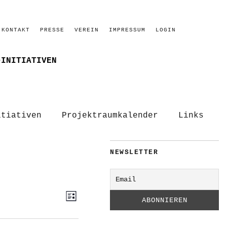
KONTAKT
PRESSE
VEREIN
IMPRESSUM
LOGIN
–INITIATIVEN
itiativen
Projektraumkalender
Links
NEWSLETTER
ANSICHTEN-
VERANSTALTUNG
Liste
ANSICHTEN-
NAVIGATION
NAVIGATION