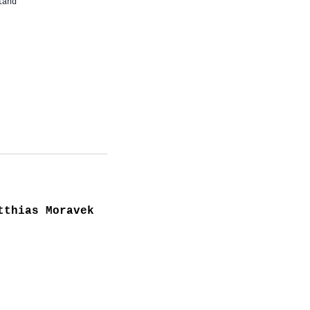
land
tthias Moravek