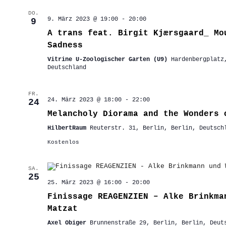
DO.
9. März 2023 @ 19:00
-
20:00
9
A trans feat. Birgit Kjærsgaard_ Mo
Sadness
Vitrine U-Zoologischer Garten (U9)
Hardenbergplatz
Deutschland
FR.
24. März 2023 @ 18:00
-
22:00
24
Melancholy Diorama and the Wonders 
HilbertRaum
Reuterstr. 31, Berlin, Berlin, Deutsch
Kostenlos
SA.
25
25. März 2023 @ 16:00
-
20:00
Finissage REAGENZIEN – Alke Brinkma
Matzat
Axel Obiger
Brunnenstraße 29, Berlin, Berlin, Deut