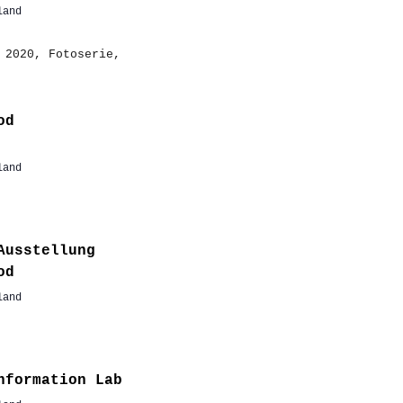
land
od
land
Ausstellung
od
land
nformation Lab