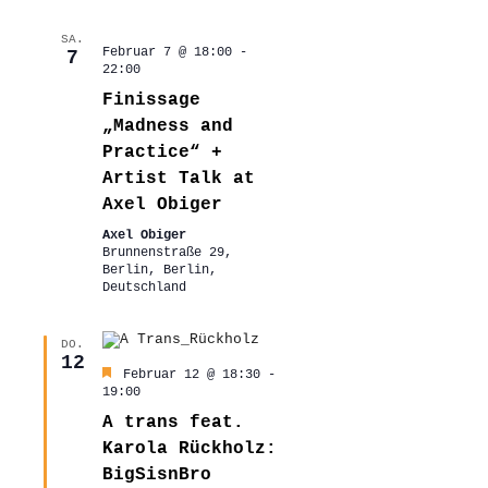
SA.
Februar 7 @ 18:00
-
7
22:00
Finissage
„Madness and
Practice“ +
Artist Talk at
Axel Obiger
Axel Obiger
Brunnenstraße 29,
Berlin, Berlin,
Deutschland
DO.
12
Hervorgehoben
Februar 12 @ 18:30
-
19:00
A trans feat.
Karola Rückholz:
BigSisnBro