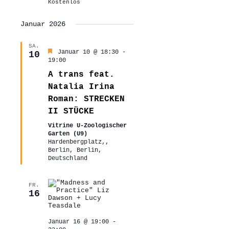
Kostenlos
Januar 2026
SA.
Hervorgehoben
Januar 10 @ 18:30
-
10
19:00
A trans feat.
Natalia Irina
Roman: STRECKEN
II STÜCKE
Vitrine U-Zoologischer
Garten (U9)
Hardenbergplatz,,
Berlin, Berlin,
Deutschland
FR.
16
Januar 16 @ 19:00
-