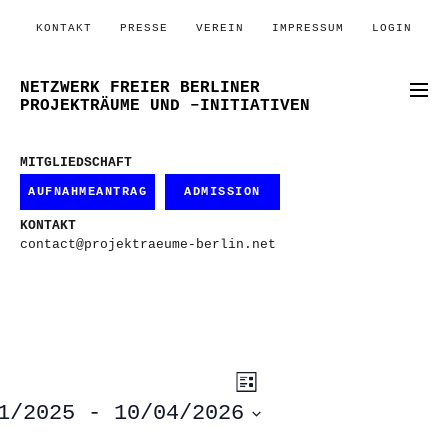
KONTAKT
PRESSE
VEREIN
IMPRESSUM
LOGIN
NETZWERK FREIER BERLINER
PROJEKTRÄUME UND –INITIATIVEN
MITGLIEDSCHAFT
AUFNAHMEANTRAG
ADMISSION
KONTAKT
contact@projektraeume-berlin.net
ANSICHTEN-
VERANSTALTUNG
Liste
ANSICHTEN-
NAVIGATION
NAVIGATION
1/2025
 - 
10/04/2026