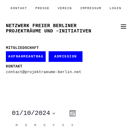
KONTAKT
PRESSE
VEREIN
IMPRESSUM
LOGIN
NETZWERK FREIER BERLINER
PROJEKTRÄUME UND –INITIATIVEN
MITGLIEDSCHAFT
AUFNAHMEANTRAG
ADMISSION
KONTAKT
contact@projektraeume-berlin.net
ANSICHTEN-
VERANSTALTUNG
01/10/2024
Monat
ANSICHTEN-
NAVIGATION
NAVIGATION
Datum
wählen.
KALENDER
M
MONTAG
D
DIENSTAG
M
MITTWOCH
D
DONNERSTAG
F
FREITAG
S
SAMSTAG
S
SONNTAG
VON