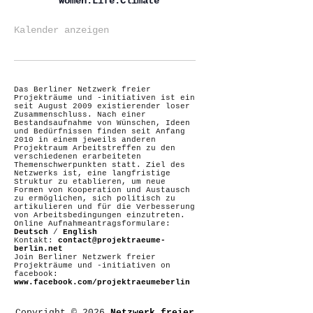
Women.Life.Climate
Kalender anzeigen
Das Berliner Netzwerk freier
Projekträume und -initiativen ist ein
seit August 2009 existierender loser
Zusammenschluss. Nach einer
Bestandsaufnahme von Wünschen, Ideen
und Bedürfnissen finden seit Anfang
2010 in einem jeweils anderen
Projektraum Arbeitstreffen zu den
verschiedenen erarbeiteten
Themenschwerpunkten statt. Ziel des
Netzwerks ist, eine langfristige
Struktur zu etablieren, um neue
Formen von Kooperation und Austausch
zu ermöglichen, sich politisch zu
artikulieren und für die Verbesserung
von Arbeitsbedingungen einzutreten.
Online Aufnahmeantragsformulare:
Deutsch
/
English
Kontakt:
contact@projektraeume-
berlin.net
Join Berliner Netzwerk freier
Projekträume und -initiativen on
facebook:
www.facebook.com/projektraeumeberlin
Copyright © 2026
Netzwerk freier