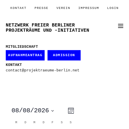
KONTAKT
PRESSE
VEREIN
IMPRESSUM
LOGIN
NETZWERK FREIER BERLINER
PROJEKTRÄUME UND –INITIATIVEN
MITGLIEDSCHAFT
AUFNAHMEANTRAG
ADMISSION
KONTAKT
contact@projektraeume-berlin.net
ANSICHTEN-
VERANSTALTUNG
08/08/2026
Monat
ANSICHTEN-
NAVIGATION
NAVIGATION
Datum
wählen.
KALENDER
M
MONTAG
D
DIENSTAG
M
MITTWOCH
D
DONNERSTAG
F
FREITAG
S
SAMSTAG
S
SONNTAG
VON