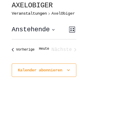
AXELOBIGER
Veranstaltungen
AxelObiger
ANSICHTEN-
VERANSTALTUNG
Anstehende
Liste
ANSICHTEN-
NAVIGATION
NAVIGATION
Datum
wählen.
Heute
Nächste
Veranstaltungen
Vorherige
Veranstaltungen
Kalender abonnieren