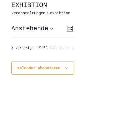
EXHIBTION
Veranstaltungen
exhibtion
ANSICHTEN-
VERANSTALTUNG
Anstehende
Liste
ANSICHTEN-
NAVIGATION
NAVIGATION
Datum
wählen.
Heute
Nächste
Veranstaltungen
Vorherige
Veranstaltungen
Kalender abonnieren