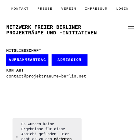
KONTAKT
PRESSE
VEREIN
IMPRESSUM
LOGIN
NETZWERK FREIER BERLINER
PROJEKTRÄUME UND –INITIATIVEN
MITGLIEDSCHAFT
AUFNAHMEANTRAG
ADMISSION
KONTAKT
contact@projektraeume-berlin.net
Es wurden keine
Ergebnisse für diese
Ansicht gefunden. Hier
Hinweis
geht es zu den
nächsten