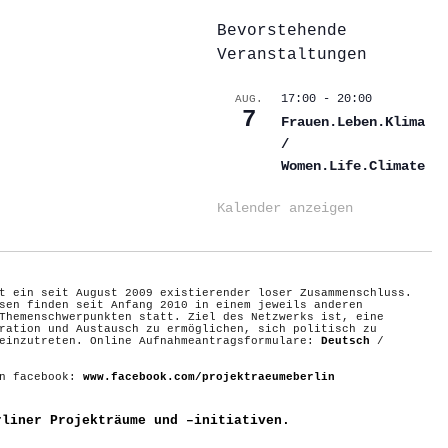
Bevorstehende
Veranstaltungen
17:00
-
20:00
AUG.
7
Frauen.Leben.Klima
/
Women.Life.Climate
Kalender anzeigen
t ein seit August 2009 existierender loser Zusammenschluss.
sen finden seit Anfang 2010 in einem jeweils anderen
Themenschwerpunkten statt. Ziel des Netzwerks ist, eine
ration und Austausch zu ermöglichen, sich politisch zu
 einzutreten. Online Aufnahmeantragsformulare:
Deutsch
/
on facebook:
www.facebook.com/projektraeumeberlin
rliner Projekträume und –initiativen.