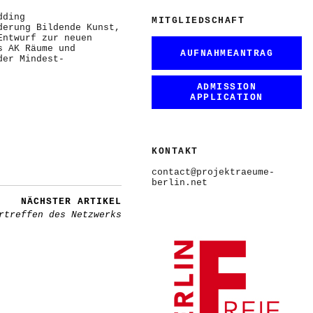
dding
MITGLIEDSCHAFT
derung Bildende Kunst,
Entwurf zur neuen
s AK Räume und
AUFNAHMEANTRAG
der Mindest-
ADMISSION
APPLICATION
KONTAKT
contact@projektraeume-
berlin.net
NÄCHSTER ARTIKEL
rtreffen des Netzwerks